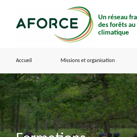
Aller
Panneau de gestion des cookies
au
Un réseau fra
contenu
des forêts a
principal
climatique
Accueil
Missions et organisation