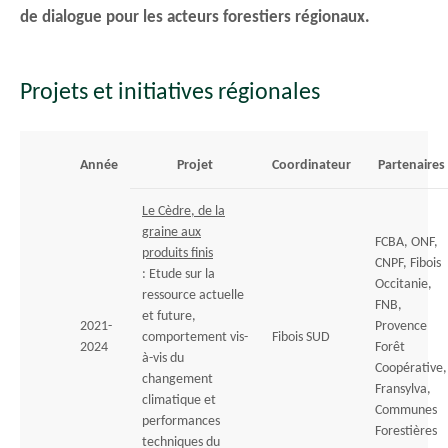
de dialogue pour les acteurs forestiers régionaux.
Projets et initiatives régionales
Année
Projet
Coordinateur
Partenaires
Le Cèdre, de la
graine aux
FCBA, ONF,
produits finis
CNPF, Fibois
: Etude sur la
Occitanie,
ressource actuelle
FNB,
et future,
2021-
Provence
comportement vis-
Fibois SUD
2024
Forêt
à-vis du
Coopérative,
changement
Fransylva,
climatique et
Communes
performances
Forestières
techniques du