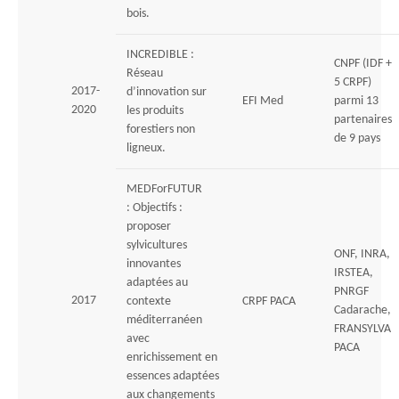
bois.
INCREDIBLE :
CNPF (IDF +
Réseau
5 CRPF)
2017-
d’innovation sur
EFI Med
parmi 13
2020
les produits
partenaires
forestiers non
de 9 pays
ligneux.
MEDForFUTUR
: Objectifs :
proposer
sylvicultures
ONF, INRA,
innovantes
IRSTEA,
adaptées au
PNRGF
2017
contexte
CRPF PACA
Cadarache,
méditerranéen
FRANSYLVA
avec
PACA
enrichissement en
essences adaptées
aux changements