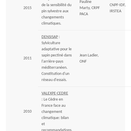
Pauline
de la sensibilité du
CNPF-IDF,
2015
Marty, CRPF
pin sylvestre aux
IRSTEA
PACA
changements
climatiques.
DENSISAP
:
Sylviculture
adaptative pour le
sapin pectiné dans
Jean Ladier,
2011
l'arrière-pays
ONF
méditerranéen.
Constitution d'un
réseau d'essais.
VALEXPE-CEDRE
: Le Cèdre en
France face au
2010
changement
climatique: bilan
et
recommandations.