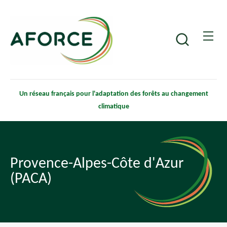
Aller
Panneau de gestion des cookies
au
contenu
Recherche
principal
Un réseau français pour l'adaptation des forêts au changement
climatique
Provence-Alpes-Côte d'Azur
(PACA)