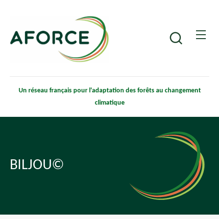
Aller
Panneau de gestion des cookies
au
contenu
Recherche
principal
Un réseau français pour l'adaptation des forêts au changement
climatique
BILJOU©