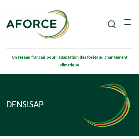
Aller
Panneau de gestion des cookies
au
contenu
Recherche
principal
Un réseau français pour l'adaptation des forêts au changement
climatique
DENSISAP