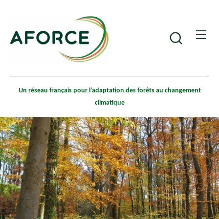
Aller
Panneau de gestion des cookies
au
contenu
Recherche
principal
Un réseau français pour l'adaptation des forêts au changement
climatique