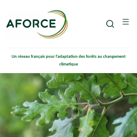
Aller
Panneau de gestion des cookies
au
contenu
Recherche
principal
Un réseau français pour l'adaptation des forêts au changement
climatique