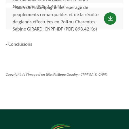
Normandie (PDF, 1.49 Mo)
- Bilan de la campagne de repérage de
peuplements remarquables et de la récolte
de glands effectuées en Poitou-Charentes.
Sabine GIRARD, CNPF-IDF (PDF, 898.42 Ko)
- Conclusions
Copyright de l'image d'en tête :Philippe Gaudry - CRPF RA © CNPF.