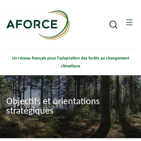
Aller
Panneau de gestion des cookies
au
contenu
Recherche
principal
Un réseau français pour l'adaptation des forêts au changement
climatique
Objectifs et orientations
stratégiques