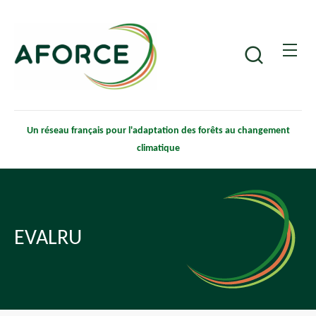
Aller
Panneau de gestion des cookies
au
contenu
Recherche
principal
Un réseau français pour l'adaptation des forêts au changement
climatique
EVALRU