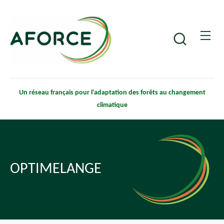
Aller
Panneau de gestion des cookies
au
contenu
Recherche
principal
Un réseau français pour l'adaptation des forêts au changement
climatique
OPTIMELANGE